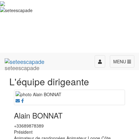
Toggle
MENU
seteescapade
navigation
L'équipe dirigeante
Alain BONNAT
+33689878389
Président
Animateur de randonnées Animateur Longe Côte